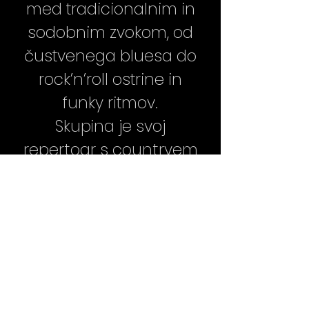
med tradicionalnim in
sodobnim zvokom, od
čustvenega bluesa do
rock’n’roll ostrine in
funky ritmov.
Skupina je svoj
repertoar s countryem
in rock'n'rollom
začinjenenih
bluesovskih klasik (John
Lee Hooker, Freddie
King, Muddy Waters, Bo
Diddley, Jimmy Reed,