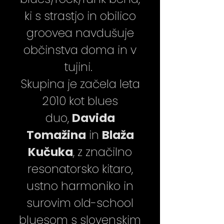
ki s strastjo in obilico
groovea navdušuje
občinstva doma in v
tujini.
Skupina je začela leta
2010 kot blues
duo,
Davida
Tomažina
in
Blaža
Kučuka
, z značilno
resonatorsko kitaro,
ustno harmoniko in
surovim old-school
bluesom s slovenskim