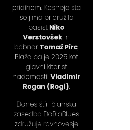
pridihom. Kasneje sta
se jima pridružila
basist
Niko
Verstovšek
in
bobnar
Tomaž Pirc
,
Blaža pa je 2025 kot
glavni kitarist
nadomestil
Vladimir
Rogan (Rogi)
.
Danes štiri članska
zasedba DaBlaBlues
združuje ravnovesje