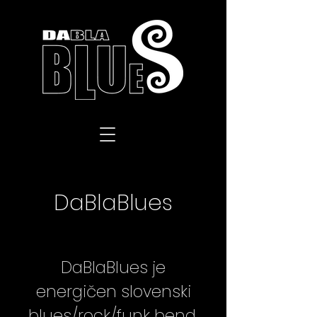
DaBlaBlues
DaBlaBlues je
energičen slovenski
blues/rock/funk bend,